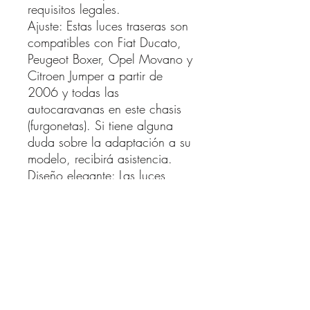
requisitos legales.
Ajuste: Estas luces traseras son
compatibles con Fiat Ducato,
Peugeot Boxer, Opel Movano y
Citroen Jumper a partir de
2006 y todas las
autocaravanas en este chasis
(furgonetas). Si tiene alguna
duda sobre la adaptación a su
modelo, recibirá asistencia.
Diseño elegante: Las luces
traseras son de un elegante
color negro y disponen de un
indicador LED. La firma de la
luz de estacionamiento confiere
a su vehículo un aspecto
personalizado.
Nuevos y en su embalaje
original: Recibirá los pilotos