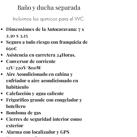
Baño y ducha separada
Incluimos los qumicos para el WC.
Dimensiones de la Autocaravana: 7 x
2,30 x 3,25
Seguro a todo riesgo con franquicia de
650€
Asistencia en carretera 24Horas.
Conversor de corriente
12V/220V/800W
Aire Acondicionado en cabina y
enfriador o aire acondicionado en
habitáculo
Calefacción y agua caliente
Frigorifico grande con congelador y
botellero
Bombona de gas
Cierres de seguridad interior como
exterior
Alarma con localizador y GPS