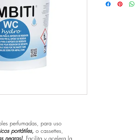
bles perfumadas, para uso
cos portátiles,
o cassettes,
as negras).
Facilita y acelera la