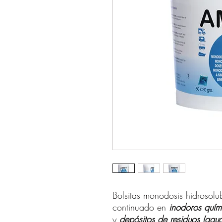
Bolsitas monodosis hidrosolu
continuado en
inodoros
quími
y
depósitos de residuos (agu