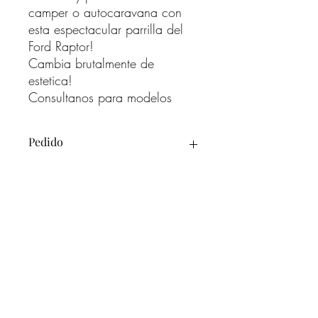
camper o autocaravana con
esta espectacular parrilla del
Ford Raptor!
Cambia brutalmente de
estetica!
Consultanos para modelos
Pedido
Para el pedido de la parrilla por favor
primero contactar con nosotros para
verificar que es el adecuado para su
vehiculo. NO HACER EL PEDIDO SIN
CONTACTAR CON NOSOTROS!!
Moraira Campers