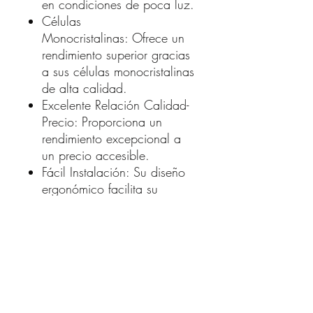
en condiciones de poca luz.
Células
Monocristalinas: Ofrece un
rendimiento superior gracias
a sus células monocristalinas
de alta calidad.
Excelente Relación Calidad-
Precio: Proporciona un
rendimiento excepcional a
un precio accesible.
Fácil Instalación: Su diseño
ergonómico facilita su
instalación en una variedad
de configuraciones.
Características Técnicas:
Potencia Máxima: 180 Wp
Voltaje a la Potencia
Máxima: 19.47 V
Corriente a la Potencia