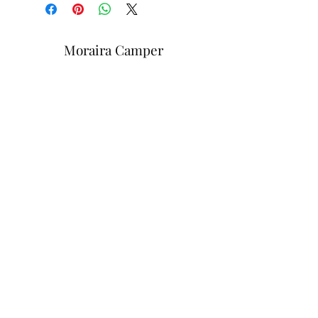
Moraira Camper
©2023 von Moraira Campers.
E-Mail:
marvinlbn@icloud.com
Tel.:
+34 626 299 148
Deutsch – Spanisch – Englisch –